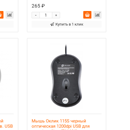
265 ₽
-
+
Купить в 1 клик
ый
Мышь Оклик 115S черный
в. USB
оптическая 1200dpi USB для