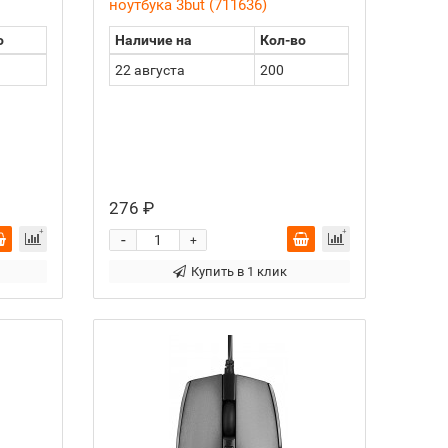
ноутбука 3but (711636)
о
Наличие на
Кол-во
22 августа
200
276 ₽
-
+
Купить в 1 клик