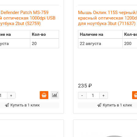
efender Patch MS-759
Мышь Оклик 115S черный
 оптическая 1000dpi USB
красный оптическая 1200d
утбука 2but (52759)
для ноутбука 3but (711637)
ие на
Кол-во
Наличие на
Кол-в
густа
20
22 августа
200
235 ₽
-
+
+
Купить в 1 клик
Купить в 1 клик