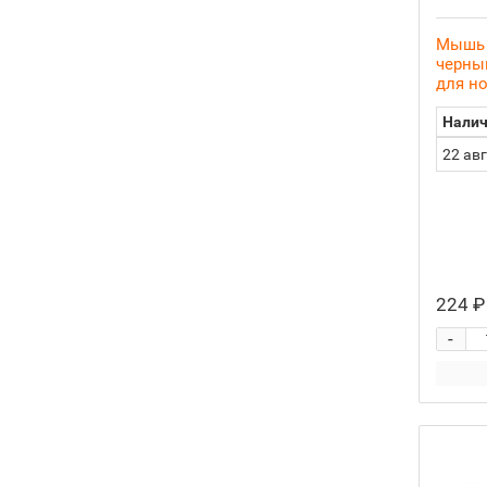
Мышь D
черный
для но
Налич
22 ав
224 ₽
-