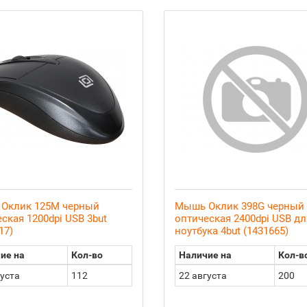
Оклик 125M черный
Мышь Оклик 398G черный
ская 1200dpi USB 3but
оптическая 2400dpi USB дл
17)
ноутбука 4but (1431665)
ие на
Кол-во
Наличие на
Кол-в
густа
112
22 августа
200