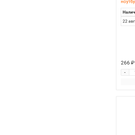
ноутбу
Налич
22 ав
266 ₽
-