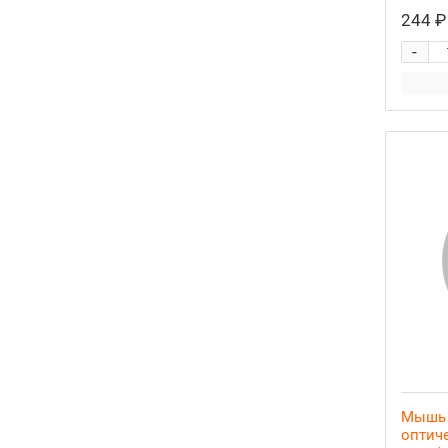
244 ₽
-
Мышь 
оптиче