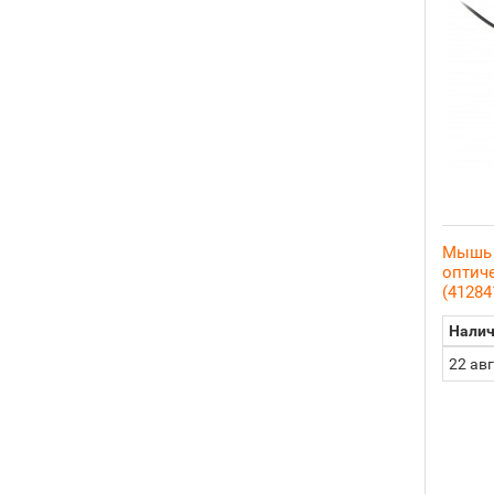
Мышь 
оптиче
(41284
Налич
22 ав