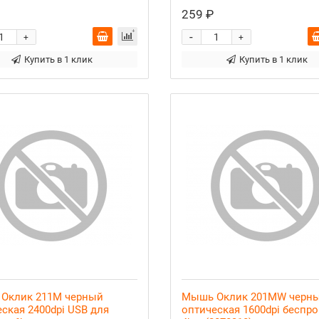
259 ₽
-
+
+
Купить в 1 клик
Купить в 1 клик
Оклик 211M черный
Мышь Оклик 201MW черн
ская 2400dpi USB для
оптическая 1600dpi беспро