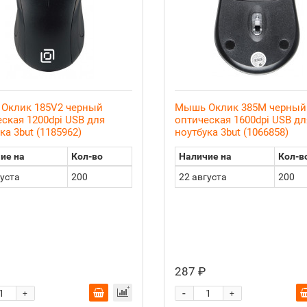
Оклик 185V2 черный
Мышь Оклик 385M черный
ская 1200dpi USB для
оптическая 1600dpi USB дл
ка 3but (1185962)
ноутбука 3but (1066858)
ие на
Кол-во
Наличие на
Кол-в
густа
200
22 августа
200
287 ₽
-
+
+