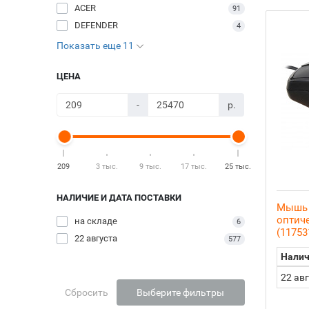
ACER
91
DEFENDER
4
Показать еще 11
ЦЕНА
-
р.
209
3 тыс.
9 тыс.
17 тыс.
25 тыс.
НАЛИЧИЕ И ДАТА ПОСТАВКИ
Мышь 
оптиче
на складе
6
(11753
22 августа
577
Налич
22 ав
Сбросить
Выберите фильтры