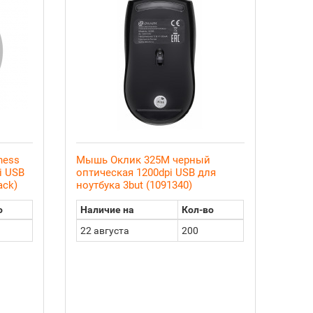
ness
Мышь Оклик 325M черный
i USB
оптическая 1200dpi USB для
ack)
ноутбука 3but (1091340)
о
Наличие на
Кол-во
22 августа
200