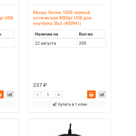
/
Мышь Оклик 105S черный
pi USB
оптическая 800dpi USB для
ноутбука 3but (400941)
о
Наличие на
Кол-во
22 августа
200
237 ₽
-
+
Купить в 1 клик