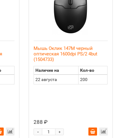
Мышь Оклик 147M черный
я
оптическая 1600dpi PS/2 4but
(1504733)
о
Наличие на
Кол-во
22 августа
200
288 ₽
-
+