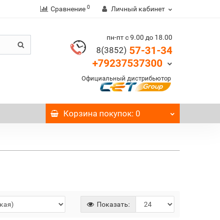
0
Сравнение
Личный кабинет
пн-пт с 9.00 до 18.00
57-31-34
8(3852)
+79237537300
Официальный дистрибьютор
Корзина
покупок
: 0
Показать: