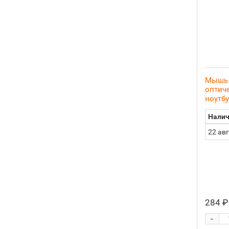
Мышь 
оптиче
ноутбу
Налич
22 ав
284 ₽
-