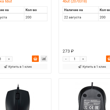
ка 6but
4but (2070318)
ие на
Кол-во
Наличие на
Кол-в
густа
200
22 августа
200
273 ₽
-
+
+
Купить в 1 клик
Купить в 1 клик