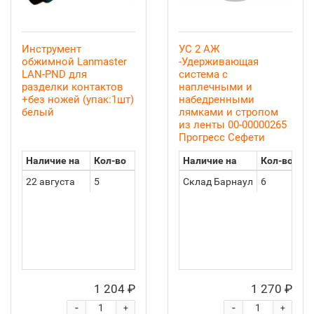
Инструмент
УС 2 АЖ
обжимной Lanmaster
-Удерживающая
LAN-PND для
система с
разделки контактов
наплечными и
+без ножей (упак:1шт)
набедренными
белый
лямками и стропом
из ленты 00-00000265
Прогресс Сефети
Наличие на
Кол-во
Наличие на
Кол-во
22 августа
5
Склад Барнаул
6
1 204 ₽
1 270 ₽
-
-
+
+