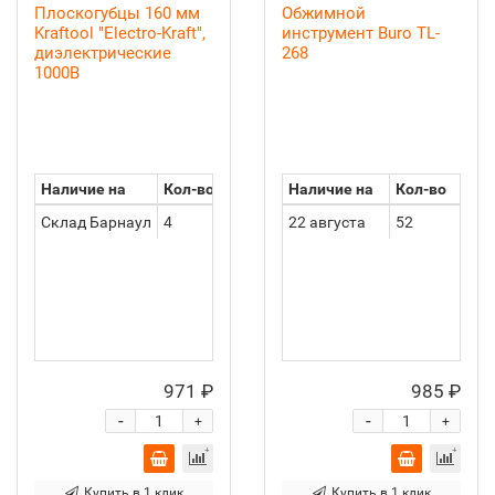
Плоскогубцы 160 мм
Обжимной
Kraftool "Electro-Kraft",
инструмент Buro TL-
диэлектрические
268
1000В
Наличие на
Кол-во
Наличие на
Кол-во
Склад Барнаул
4
22 августа
52
971 ₽
985 ₽
-
-
+
+
Купить в 1 клик
Купить в 1 клик