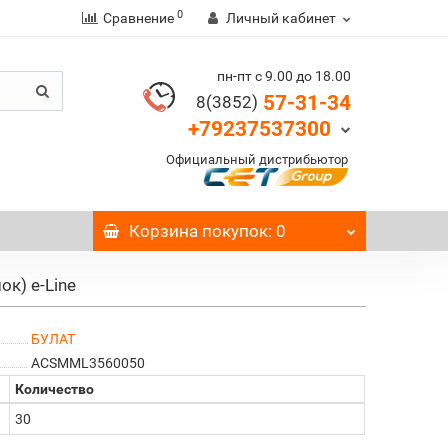
0
Сравнение
Личный кабинет
пн-пт с 9.00 до 18.00
57-31-34
8(3852)
+79237537300
Официальный дистрибьютор
Корзина
покупок
: 0
к) e-Line
БУЛАТ
ACSMML3560050
Количество
30