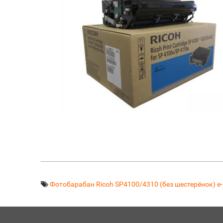
Фотобарабан Ricoh SP4100/4310 (без шестерёнок) e-