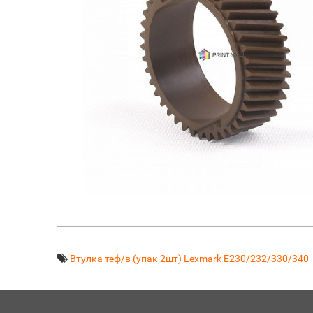
Втулка теф/в (упак 2шт) Lexmark E230/232/330/340