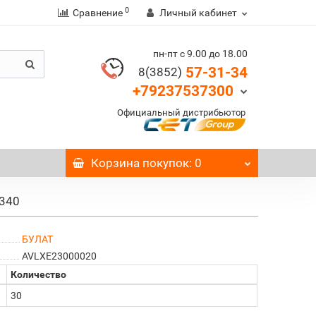
0
Сравнение
Личный кабинет
пн-пт с 9.00 до 18.00
57-31-34
8(3852)
+79237537300
Официальный дистрибьютор
Корзина
покупок
: 0
/340
БУЛАТ
AVLXE23000020
Количество
30