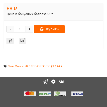
88 ₽
Цена в бонусных баллах:
88**
-
Купить
+
Чип Canon iR 1435 C-EXV50 (17.6k)