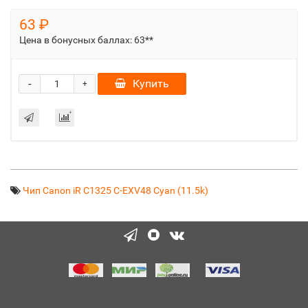
63 ₽
Цена в бонусных баллах:
63**
-
Купить
+
Чип Canon iR C1325 C-EXV48 Cyan (11.5k)