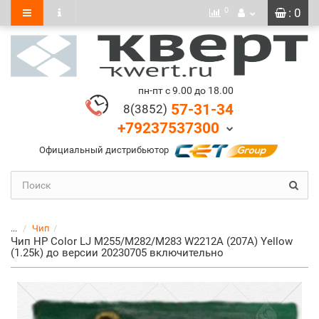
0
: 0
пн-пт с 9.00 до 18.00
57-31-34
8(3852)
+79237537300
Официальный дистрибьютор
...
Чип
Чип HP Color LJ M255/M282/M283 W2212A (207A) Yellow
(1.25k) до версии 20230705 включительно