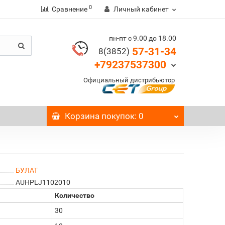
0
Сравнение
Личный кабинет
пн-пт с 9.00 до 18.00
57-31-34
8(3852)
+79237537300
Официальный дистрибьютор
Корзина
покупок
: 0
БУЛАТ
AUHPLJ1102010
Количество
30