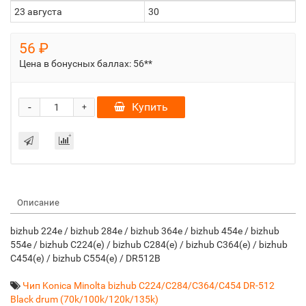
23 августа
30
56 ₽
Цена в бонусных баллах:
56**
-
Купить
+
Описание
bizhub 224e / bizhub 284e / bizhub 364e / bizhub 454e / bizhub
554e / bizhub C224(e) / bizhub C284(e) / bizhub C364(e) / bizhub
C454(e) / bizhub C554(e) / DR512B
Чип Konica Minolta bizhub C224/C284/C364/C454 DR-512
Black drum (70k/100k/120k/135k)