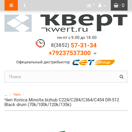
0
: 0
пн-пт с 9.00 до 18.00
57-31-34
8(3852)
+79237537300
Официальный дистрибьютор
...
Чип
Чип Konica Minolta bizhub C224/C284/C364/C454 DR-512
Black drum (70k/100k/120k/135k)