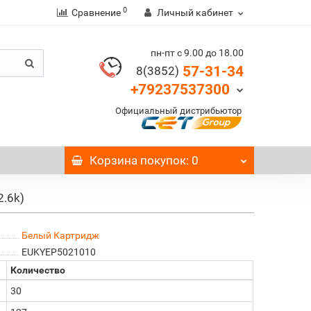
0
Сравнение
Личный кабинет
пн-пт с 9.00 до 18.00
57-31-34
8(3852)
+79237537300
Официальный дистрибьютор
Корзина
покупок
: 0
2.6k)
Белый Картридж
EUKYEP5021010
Количество
30