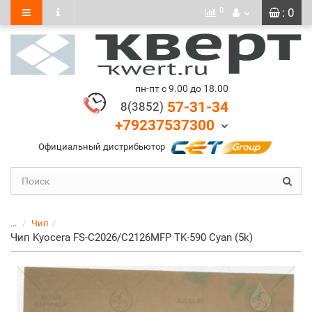
0
: 0
пн-пт с 9.00 до 18.00
57-31-34
8(3852)
+79237537300
Официальный дистрибьютор
...
Чип
Чип Kyocera FS-C2026/C2126MFP TK-590 Сyan (5k)