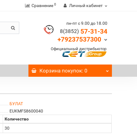
0
Сравнение
Личный кабинет
пн-пт с 9.00 до 18.00
57-31-34
8(3852)
+79237537300
Официальный дистрибьютор
Корзина
покупок
: 0
БУЛАТ
EUKMFS8600040
Количество
30