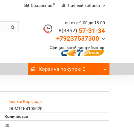
0
Сравнение
Личный кабинет
пн-пт с 9.00 до 18.00
57-31-34
8(3852)
+79237537300
Официальный дистрибьютор
Корзина
покупок
: 0
Белый Картридж
DUMTTK4105020
Количество
30