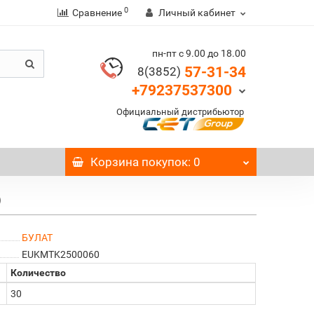
0
Сравнение
Личный кабинет
пн-пт с 9.00 до 18.00
57-31-34
8(3852)
+79237537300
Официальный дистрибьютор
Корзина
покупок
: 0
)
БУЛАТ
EUKMTK2500060
Количество
30