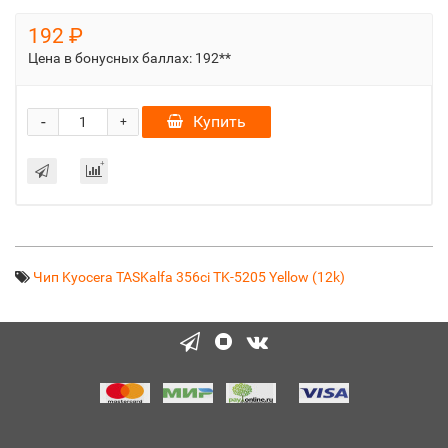
192 ₽
Цена в бонусных баллах:
192**
-
Купить
+
Чип Kyocera TASKalfa 356ci TK-5205 Yellow (12k)