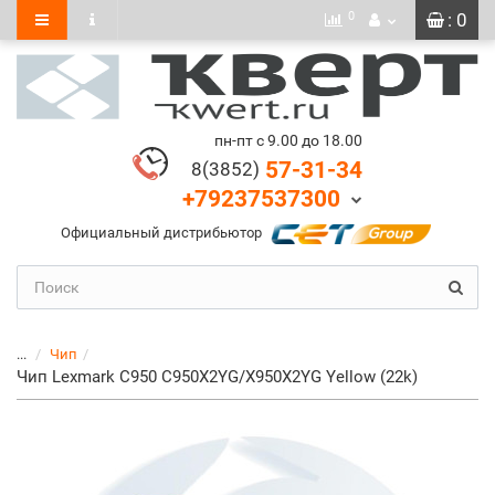
0
: 0
пн-пт с 9.00 до 18.00
57-31-34
8(3852)
+79237537300
Официальный дистрибьютор
...
Чип
Чип Lexmark C950 C950X2YG/X950X2YG Yellow (22k)