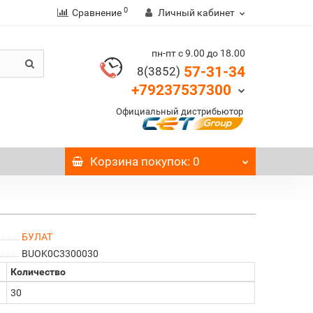
0
Сравнение
Личный кабинет
пн-пт с 9.00 до 18.00
57-31-34
8(3852)
+79237537300
Официальный дистрибьютор
Корзина
покупок
: 0
БУЛАТ
BUOK0C3300030
Количество
30