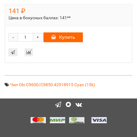
141 ₽
Цена в бонусных баллах:
141**
-
Купить
+
Чип Oki C9600/C9850 42918915 Cyan (15k)