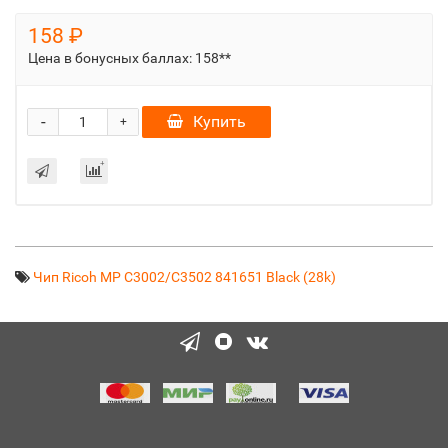
158 ₽
Цена в бонусных баллах:
158**
-
Купить
+
Чип Ricoh MP C3002/C3502 841651 Black (28k)