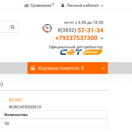
0
Сравнение
Личный кабинет
пн-пт с 9.00 до 18.00
57-31-34
8(3852)
+79237537300
Официальный дистрибьютор
Корзина
покупок
: 0
k)
БУЛАТ
BURCAF8300010
Количество
30