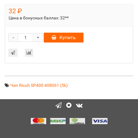
32 ₽
Цена в бонусных баллах:
32**
-
Купить
+
Чип Ricoh SP400 408061 (5k)