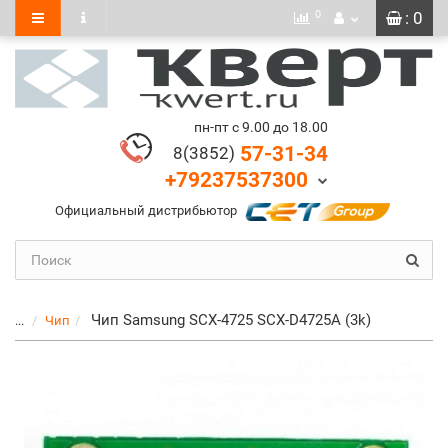
0
: 0
пн-пт с 9.00 до 18.00
57-31-34
8(3852)
+79237537300
Официальный дистрибьютор
Чип Samsung SCX-4725 SCX-D4725A (3k)
...
Чип