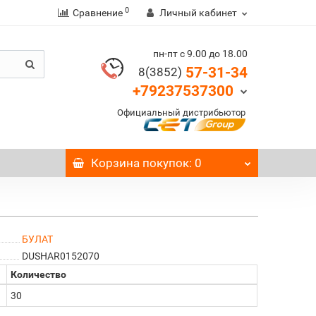
0
Сравнение
Личный кабинет
пн-пт с 9.00 до 18.00
57-31-34
8(3852)
+79237537300
Официальный дистрибьютор
Корзина
покупок
: 0
БУЛАТ
DUSHAR0152070
Количество
30