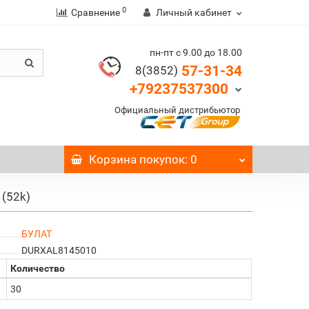
0
Сравнение
Личный кабинет
пн-пт с 9.00 до 18.00
57-31-34
8(3852)
+79237537300
Официальный дистрибьютор
Корзина
покупок
: 0
 (52k)
БУЛАТ
DURXAL8145010
Количество
30