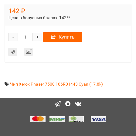
142 ₽
Цена в бонусных баллах:
142**
-
Купить
+
Чип Xerox Phaser 7500 106R01443 Cyan (17.8k)