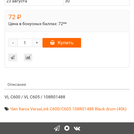
23 августа
30
72 ₽
Цена в бонусных баллах:
72**
-
Купить
+
Описание
VL C600 / VL C605 / 108R01488
Чип Xerox VersaLink C600/C605 108R01488 Black drum (40k)