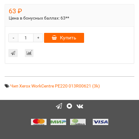
63 ₽
Цена в бонусных баллах:
63**
-
Купить
+
Чип Xerox WorkCentre PE220 013R00621 (3k)