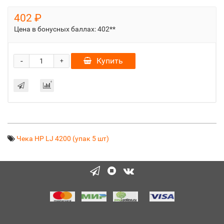
402 ₽
Цена в бонусных баллах:
402**
-
Купить
+
Чека HP LJ 4200 (упак 5 шт)