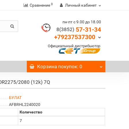
0
Сравнение
Личный кабинет
пн-пт с 9.00 до 18.00
57-31-34
8(3852)
+79237537300
Официальный дистрибьютор
Корзина
покупок
: 0
DR2275/2080 (12k) 7Q
БУЛАТ
AFBRHL2240020
Количество
7