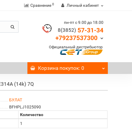
0
Сравнение
Личный кабинет
пн-пт с 9.00 до 18.00
57-31-34
8(3852)
+79237537300
Официальный дистрибьютор
Корзина
покупок
: 0
314A (14k) 7Q
БУЛАТ
BFHPLJ1025090
Количество
1