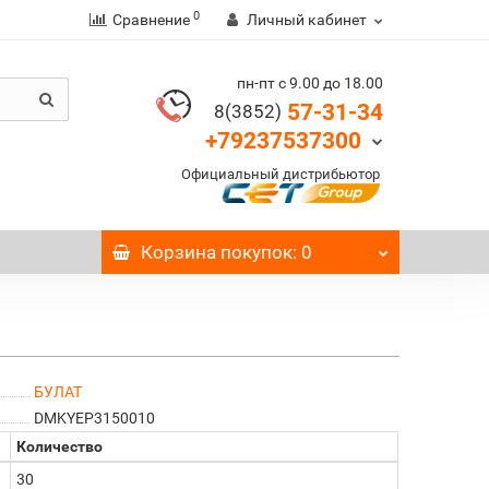
0
Сравнение
Личный кабинет
пн-пт с 9.00 до 18.00
57-31-34
8(3852)
+79237537300
Официальный дистрибьютор
Корзина
покупок
: 0
БУЛАТ
DMKYEP3150010
Количество
30