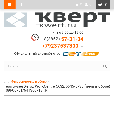
0
: 0
пн-пт с 9.00 до 18.00
57-31-34
8(3852)
+79237537300
Официальный дистрибьютор
...
Фьюзер/печка в сборе
Термоузел Xerox WorkCentre 5632/5645/5735 (печь в сборе)
109R00751/641S00718 (R)