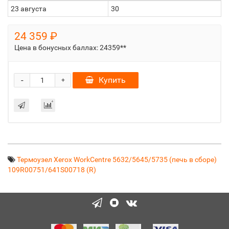
23 августа
30
24 359 ₽
Цена в бонусных баллах:
24359**
-
Купить
+
Термоузел Xerox WorkCentre 5632/5645/5735 (печь в сборе)
109R00751/641S00718 (R)