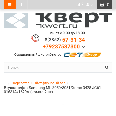
0
: 0
пн-пт с 9.00 до 18.00
57-31-34
8(3852)
+79237537300
Официальный дистрибьютор
...
Нагревательный/тефлоновый вал
Втулка теф/в Samsung ML-3050/3051/Xerox 3428 JC61-
01631A/1629A (компл 2шт)