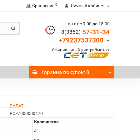
0
Сравнение
Личный кабинет
пн-пт с 9.00 до 18.00
57-31-34
8(3852)
+79237537300
Официальный дистрибьютор
Корзина
покупок
: 0
БУЛАТ
PCZZ000000470
Количество
4