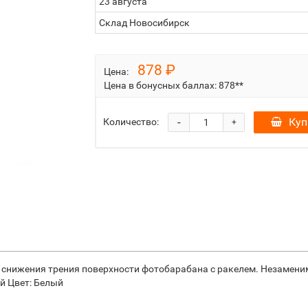
23 августа
Склад Новосибирск
878 ₽
Цена:
Цена в бонусных баллах:
878**
-
Куп
Количество:
+
 снижения трения поверхности фотобарабана с ракелем. Незаменим
й Цвет: Белый