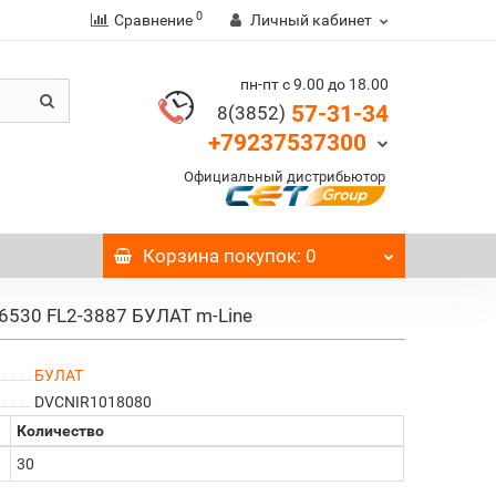
0
Сравнение
Личный кабинет
пн-пт с 9.00 до 18.00
57-31-34
8(3852)
+79237537300
Официальный дистрибьютор
Корзина
покупок
: 0
6530 FL2-3887 БУЛАТ m-Line
БУЛАТ
DVCNIR1018080
Количество
30