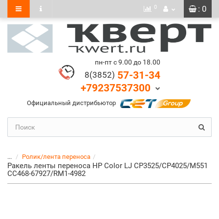
0
: 0
пн-пт с 9.00 до 18.00
57-31-34
8(3852)
+79237537300
Официальный дистрибьютор
...
Ролик/лента переноса
Ракель ленты переноса HP Color LJ CP3525/CP4025/M551
CC468-67927/RM1-4982