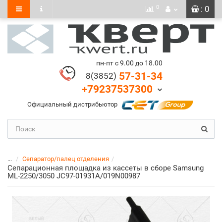
0
: 0
пн-пт с 9.00 до 18.00
57-31-34
8(3852)
+79237537300
Официальный дистрибьютор
...
Сепаратор/палец отделения
Cепарационная площадка из кассеты в сборе Samsung
ML-2250/3050 JC97-01931A/019N00987