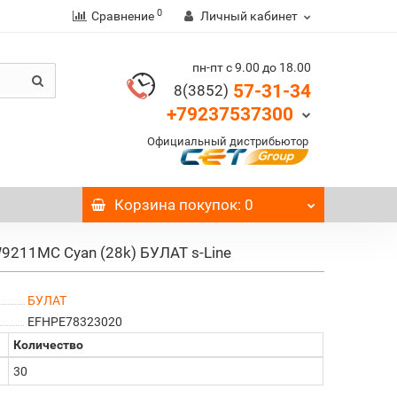
0
Сравнение
Личный кабинет
пн-пт с 9.00 до 18.00
57-31-34
8(3852)
+79237537300
Официальный дистрибьютор
Корзина
покупок
: 0
9211MC Cyan (28k) БУЛАТ s-Line
БУЛАТ
EFHPE78323020
Количество
30