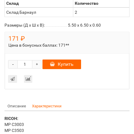
Склад
Количество
Склад Барнаул
2
Размеры (Д x Ш x В):
5.50 x 6.50 x 0.60
171 ₽
Цена в бонусных баллах:
171**
-
Купить
+
Описание
Характеристики
RICOH:
MP C3003
MP C3503