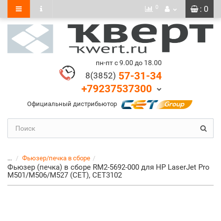
0
: 0
пн-пт с 9.00 до 18.00
57-31-34
8(3852)
+79237537300
Официальный дистрибьютор
...
Фьюзер/печка в сборе
Фьюзер (печка) в сборе RM2-5692-000 для HP LaserJet Pro
M501/M506/M527 (CET), CET3102