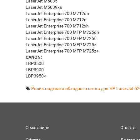
LaserJet M5035
LaserJet M5039xs
LaserJet Enterprise 700 M712dn
LaserJet Enterprise 700 M712n
LaserJet Enterprise 700 M712xh
LaserJet Enterprise 700 MFP M725dn
LaserJet Enterprise 700 MFP M725f
LaserJet Enterprise 700 MFP M725z
LaserJet Enterprise 700 MFP M725z+
CANON:
LBP3500
LBP3900
LBP3950<
Ролик подхвата обходного лотка для HP LaserJet 52
О магазине
Оплата