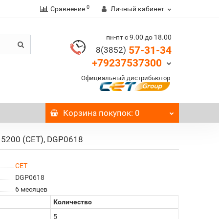
0
Сравнение
Личный кабинет
пн-пт с 9.00 до 18.00
57-31-34
8(3852)
+79237537300
Официальный дистрибьютор
Корзина
покупок
: 0
 5200 (CET), DGP0618
CET
DGP0618
6 месяцев
Количество
5