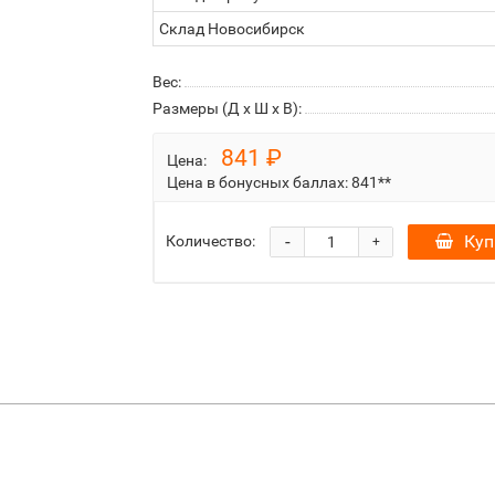
Склад Новосибирск
Вес:
Размеры (Д x Ш x В):
841 ₽
Цена:
Цена в бонусных баллах:
841**
-
Куп
Количество:
+