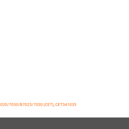
7020/7030/B7025/7030 (CET)
,
CET341035