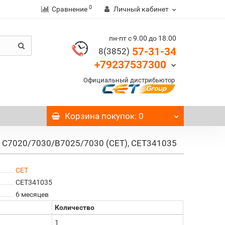
0
Сравнение
Личный кабинет
пн-пт с 9.00 до 18.00
57-31-34
8(3852)
+79237537300
Официальный дистрибьютор
Корзина
покупок
: 0
k C7020/7030/B7025/7030 (CET), CET341035
CET
CET341035
6 месяцев
Количество
1