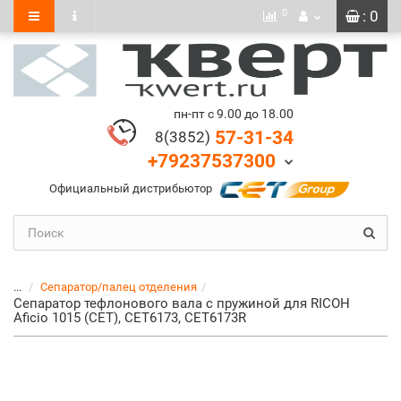
0
: 0
пн-пт с 9.00 до 18.00
57-31-34
8(3852)
+79237537300
Официальный дистрибьютор
...
Сепаратор/палец отделения
Сепаратор тефлонового вала с пружиной для RICOH
Aficio 1015 (CET), CET6173, CET6173R