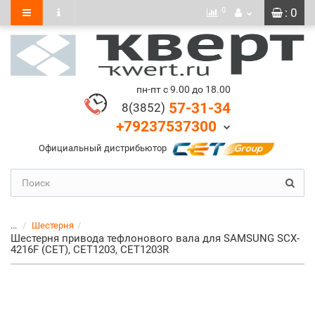
0
: 0
пн-пт с 9.00 до 18.00
57-31-34
8(3852)
+79237537300
Официальный дистрибьютор
...
Шестерня
Шестерня привода тефлонового вала для SAMSUNG SCX-
4216F (CET), CET1203, CET1203R