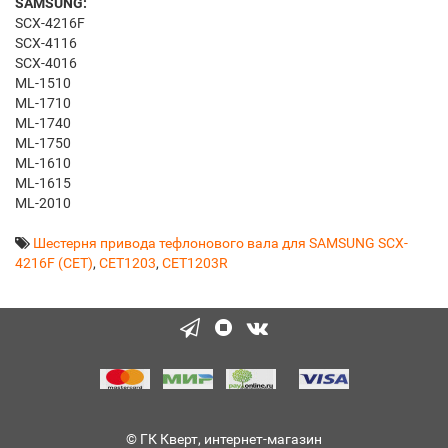
SAMSUNG:
SCX-4216F
SCX-4116
SCX-4016
ML-1510
ML-1710
ML-1740
ML-1750
ML-1610
ML-1615
ML-2010
Шестерня привода тефлонового вала для SAMSUNG SCX-
4216F (CET)
,
CET1203
,
CET1203R
© ГК Кверт, интернет-магазин